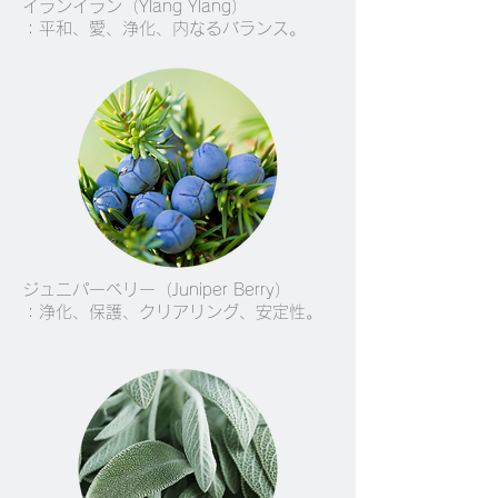
イランイラン（Ylang Ylang）
：平和、愛、浄化、内なるバランス。
ジュニパーベリー（Juniper Berry）
：
浄化、保護、クリアリング、安定性。