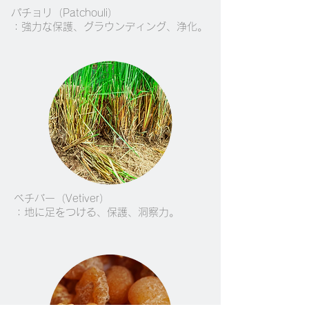
パチョリ（Patchouli）
：強力な保護、グラウンディング、浄化。
ベチバー（Vetiver）
：地に足をつける、保護、洞察力。