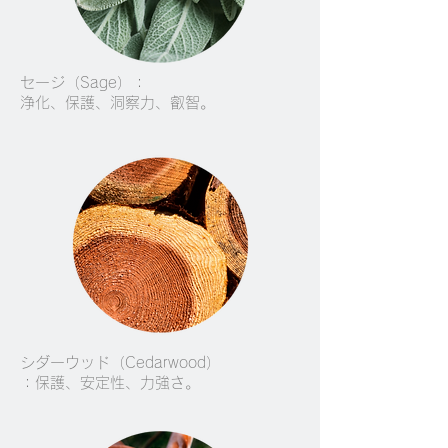
セージ（Sage）：
浄化、保護、洞察力、叡智。
シダーウッド（Cedarwood）
：保護、安定性、力強さ。