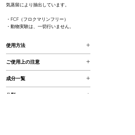
気蒸留により抽出しています。
・FCF（フロクマリンフリー）
・動物実験は、一切行いません。
使用方法
ハンカチ、ポマンダー、アロマポット、デュ
ご使用上の注意
フューザーなどに数滴落とし、香りをお楽し
みください。
※ポマンダーとアロマオイルをご使用の際
成分一覧
は、必ず小皿などの中央に置いてお使いてく
ださい。
ゆず（柚子）
分類
EU規格
原液をお肌に直接つけないでください。
天然成分：100％
絶対に飲用しないでください。
精油
お子様の手の届かない所、高温多湿、直
容量
射日光があたらない場所に保管してくだ
2.5mL
さい。
原産国
使用後は、しっかりとキャップを締めて