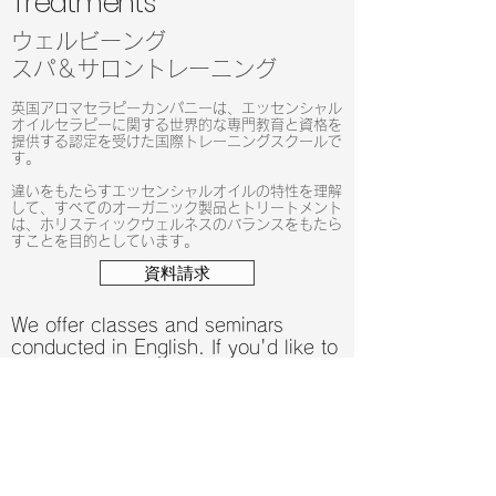
Treatments
ウェルビーング​
スパ＆サロン
トレーニング
英国アロマセラピーカンパニーは、エッセンシャル
オイルセラピーに関する世界的な専門教育と資格を
提供する認定を受けた国際トレーニングスクールで
す。
違いをもたらすエッセンシャルオイルの特性を理解
して、すべてのオーガニック製品とトリートメント
は、ホリスティックウェルネスのバランスをもたら
すことを目的としています。
資料請求
We offer classes and seminars
conducted in English. If you'd like to
know more details, please feel free
to
contact
us. Our representative will
be glad to assist you.