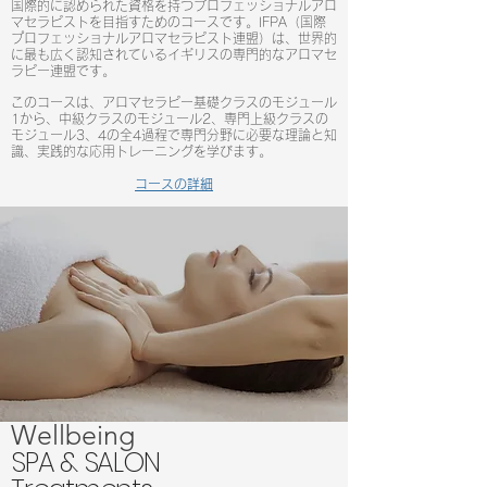
国際的に認められた資格を持つプロフェッショナルアロ
マセラピストを目指すためのコースです。IFPA（国際
プロフェッショナルアロマセラピスト連盟）は、世界的
に最も広く認知されているイギリスの専門的なアロマセ
ラピー連盟です。
このコースは、アロマセラピー基礎クラスのモジュール
1から、中級クラスのモジュール2、専門上級クラスの
モジュール3、4の全4過程で専門分野に必要な理論と知
識、実践的な応用トレーニングを学びます。
​​コースの詳細
​Wellbeing
SPA & SALON