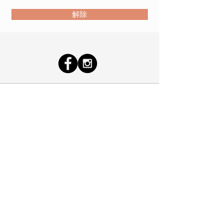
解除
お問い合わせ
プライバシーポリシー
メールマガジン登録・解除
特定商取引表示
【お問合せ】法人・ショップ・サロン会員登録
THE AROMATHERAPY COMPANY JAPAN
英国アロマセラピーカンパニージャパン・IFPA日本認定
校