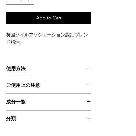
Add to Cart
英国ソイルアソシエーション認証ブレン
ド精油。
使用方法
ハンカチ、ポマンダー、アロマポット、デュ
ご使用上の注意
フューザーなどに数滴落とし、香りをお楽し
みください。
原液をお肌に直接つけないでください。
成分一覧
絶対に飲用しないでください。
お子様の手の届かない所、高温多湿、直
グレープフルーツ*、パチュリ*、ベチバー
射日光があたらない場所に保管してくだ
分類
*、ラベンダー*、※オーガニック成分100%
さい。
配合
使用後は、しっかりとキャップを締めて
シナジーブレンド精油
ください。