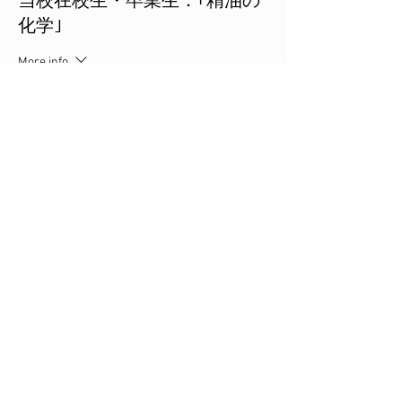
当校在校生・卒業生：｢精油の
化学｣
More info
Price
JP¥8,640
このイベントをシェア