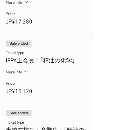
More info
Price
JP¥17,280
Sale ended
Ticket type
IFPA正会員：｢精油の化学｣
More info
Price
JP¥15,120
Sale ended
Ticket type