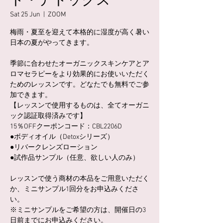
ト・デトックス
Sat 25 Jun
  |  
ZOOM
梅雨・夏至を迎えて本格的に湿度が高く暑い
日本の夏がやってきます。
季節に合わせたオーガニックスキンケアとア
ロマセラピーをより効果的にお使いいただく
ためのレッスンです。どなたでも無料でご参
加できます。
【レッスンで使用するものは、全てオーガニ
ック認証取得済みです】
15％OFFクーポンコード：CBL2206D
●ボディオイル（Detoxシリーズ）
●リバークレンズローション
●試作品サンプル（任意、欲しい人のみ）
レッスンで使う商材の本品をご用意いただく
か、ミニサンプル1回分をお申込みくださ
い。
※ミニサンプルをご希望の方は、開催日の3
日前までにお申込みください。