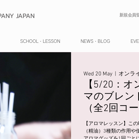
ANY JAPAN
​新規会員
SCHOOL・LESSON
NEWS・BLOG
EV
Wed 20 May
  |  
オンライ
【5/20：
マのブレン
（全2回コ
【アロマレッスン】この
（精油）3種類の作用や
アロマグッズを1回ごと