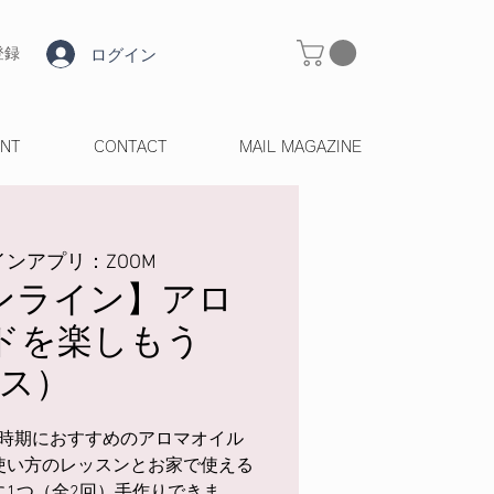
ログイン
登録
ENT
CONTACT
MAIL MAGAZINE
ンアプリ：ZOOM
オンライン】アロ
ドを楽しもう
ース）
時期におすすめのアロマオイル
使い方のレッスンとお家で使える
に1つ（全2回）手作りできま