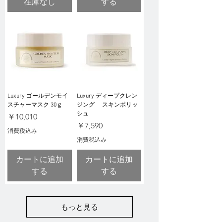
在庫なし
する
Luxury ゴールデンモイ
Luxury ディープクレン
スチャーマスク 30ｇ
ジング スキンポリッ
シュ
価格
￥10,010
価格
￥7,590
消費税込み
消費税込み
カートに追加
カートに追加
する
する
もっと見る