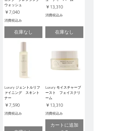
ニング クレンジング
ューティーバーム
ウォッシュ
価格
￥13,310
価格
￥7,040
消費税込み
消費税込み
在庫なし
在庫なし
Luxury ジェントルリフ
Luxury モイスチャーブ
ァイニング スキント
ースト フェイスクリ
ナー
ーム
価格
価格
￥7,590
￥13,310
消費税込み
消費税込み
カートに追加