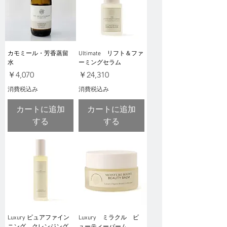
カモミール・芳香蒸留
Ultimate リフト＆ファ
水
ーミングセラム
価格
価格
￥4,070
￥24,310
消費税込み
消費税込み
カートに追加
カートに追加
する
する
Luxury ピュアファイン
Luxury ミラクル ビ