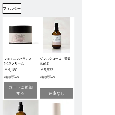
フィルター
フェミニンバランス
ダマスクローズ・芳香
S.O.S.クリーム
蒸留水
価格
価格
￥4,180
￥5,533
消費税込み
消費税込み
カートに追加
する
在庫なし