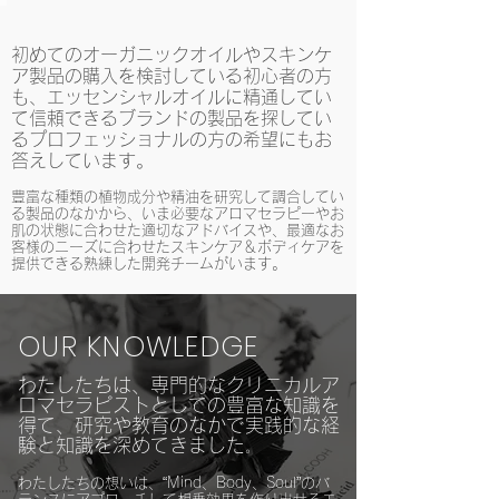
初めてのオーガニックオイルやスキンケ
ア製品の購入を検討している初心者の方
も、エッセンシャルオイルに精通してい
て信頼できるブランドの製品を探してい
るプロフェッショナルの方の希望にもお
答えしています。
豊富な種類の植物成分や精油を研究して調合してい
る製品のなかから、いま必要なアロマセラピーやお
肌の状態に合わせた適切なアドバイスや、最適なお
客様のニーズに合わせたスキンケア＆ボディケアを
提供できる熟練した開発チームがいます。
OUR KNOWLEDGE
わたしたちは、専門的なクリニカルア
ロマセラピストとしての豊富な知識を
得て、研究や教育のなかで実践的な経
験と知識を深めてきました
。
わたしたちの想いは、“Mind、Body、Soul”のバ