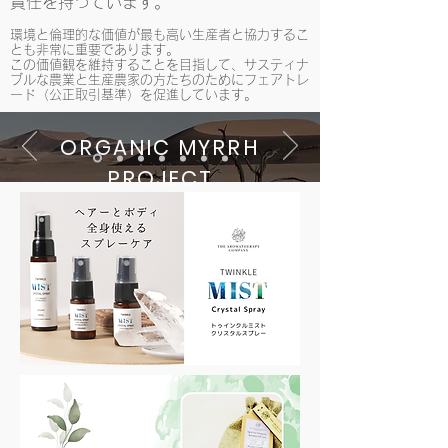
責任を持っています。
環境と倫理的な価値が最も高い生産者と協力するこ
とも非常に重要であります。
この価値観を維持することを目指して、サスティナ
ブルな農業と生産農家の方たちのためにフェアトレ
ード（公正取引基準）を促進しています。
​ORGANIC MYRRH
PROJECT
IN NAMIBIA
ナミビアでのオーガニック ミル
ラ（没薬）プロジェクト
ナミビアのヒンバ族は、ミルラ樹脂が主
な収入源で、
WWFとナミビア政府がこ
のプロジェクトを支援しています。