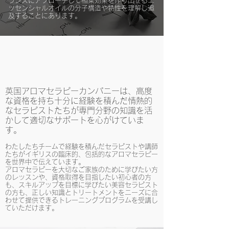
ランスにアプローチして相乗効果を作り出せるエ
ッセンシャルオイルの分子構造や特性を理解し追
及することにあります。
英国アロマセラピーカンパニーは、高度
な資格を持ち十分に経験を積んだ情熱的
なセラピストたちが専門分野の知識を活
かして適切なサポートを心がけていま
す。
わたしたちチームで経験を積んだセラピストや講師
たちがイギリスの臨床的、包括的なアロマセラピー
を世界中で伝えています。
アロマセラピーを大切なご家族のために学びたい方
のレッスンや、資格取得を目指したい初心者の方
も、スキルアップを目標に学びたい美容セラピスト
の方も、正しい知識とトリートメントをニーズに合
わせて提供できるトレーニングプログラムを受講し
ていただけます。