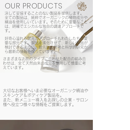
OUR PRODUCTS
決して妥協することのない製品を提供します。
全ての製品は、純粋でオーガニックの植物成分や
精油を使用しいています。そのために重要なこと
は、明確でエシカルな独自の調達アプローチで
す。
好奇心溢れる開発のアプローチもわたしたちの重
要な部分です。製品を進化させて、新しい製品が
検討できるように、最先端の思考と科学的研究か
ら最新の情報を保っています。
さまざまなお肌のタイプに合わせた配合の組み合
わせは、全て天然由来の成分を使用して慎重に考
えています。
大切なお客様へいま必要なオーガニック精油や
スキンケア＆ボディケア製品を。
また、
新メニュー導入をお探しの企業・サロン
様へ役立つ様々な情報をご提案します。