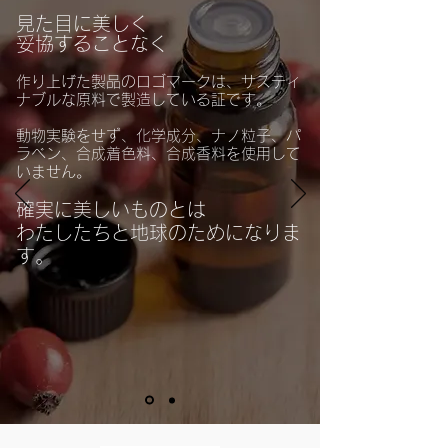
見た目に美しく
妥協することなく
作り上げた製品のロゴマークは、サスティ
ナブルな原料で製造している証です。
動物実験をせず、化学成分、ナノ粒子、パ
ラベン、合成着色料、合成香料を使用して
いません。
確実に美しいものとは
わたしたちと地球のためになりま
す。