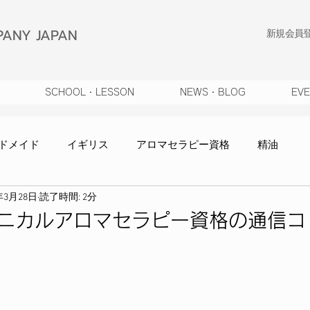
ANY JAPAN
​新規会員
SCHOOL・LESSON
NEWS・BLOG
EV
ドメイド
イギリス
アロマセラピー資格
精油
年3月28日
読了時間: 2分
知らせ
WEBショップ
自然療法
コラム
対談
リニカルアロマセラピー資格の通信コ