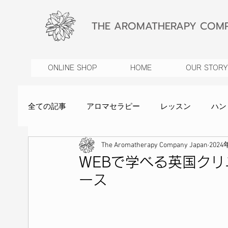
THE AROMATHERAPY COMP
ONLINE SHOP
HOME
OUR STORY
全ての記事
アロマセラピー
レッスン
ハン
The Aromatherapy Company Japan
2024
ヒーリング
IFPA認定校
植物療法
お
WEBで学べる英国ク
ース
美容家Caoru
オーガニック