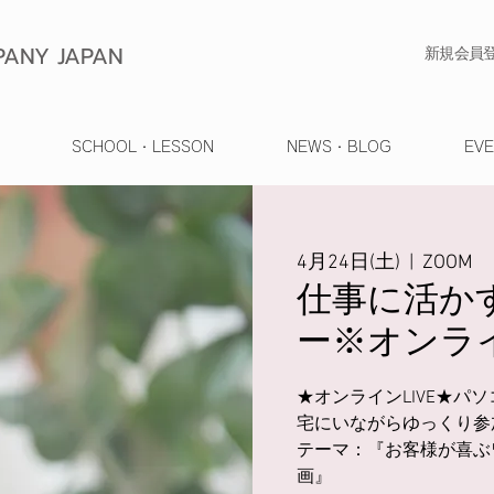
ANY JAPAN
​新規会員
SCHOOL・LESSON
NEWS・BLOG
EV
4月24日(土)
  |  
ZOOM
仕事に活か
ー※オンラ
★オンラインLIVE★パ
宅にいながらゆっくり参
テーマ：『お客様が喜ぶ
画』