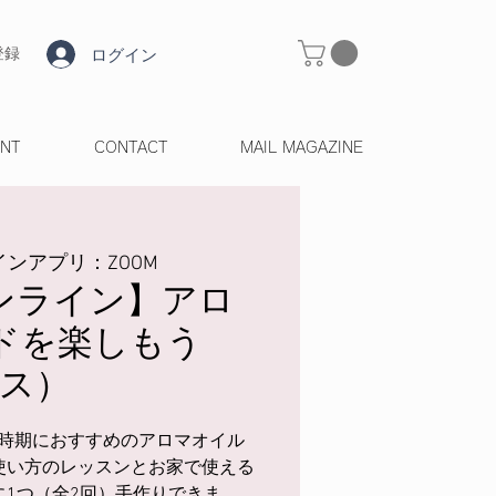
ログイン
登録
ENT
CONTACT
MAIL MAGAZINE
ンアプリ：ZOOM
オンライン】アロ
ドを楽しもう
ース）
時期におすすめのアロマオイル
使い方のレッスンとお家で使える
に1つ（全2回）手作りできま