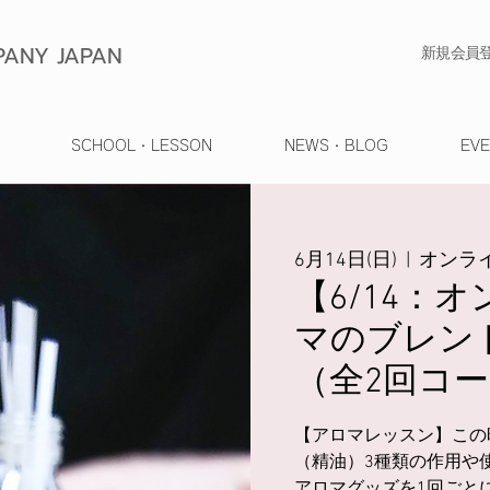
ANY JAPAN
​新規会員
SCHOOL・LESSON
NEWS・BLOG
EV
6月14日(日)
  |  
オンライ
【6/14：
マのブレン
（全2回コ
【アロマレッスン】この
（精油）3種類の作用や
アロマグッズを1回ごと