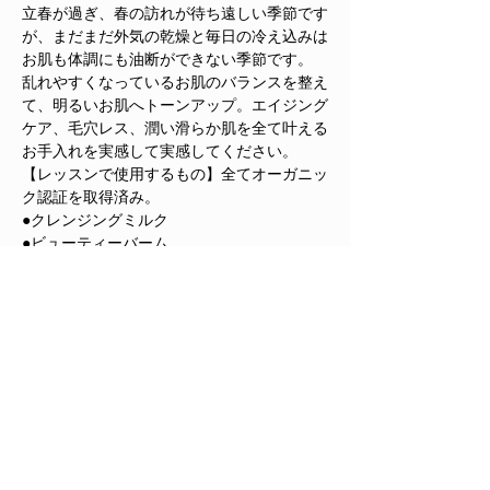
立春が過ぎ、春の訪れが待ち遠しい季節です
が、まだまだ外気の乾燥と毎日の冷え込みは
お肌も体調にも油断ができない季節です。

乱れやすくなっているお肌のバランスを整え
て、明るいお肌へトーンアップ。エイジング
ケア、毛穴レス、潤い滑らか肌を全て叶える
お手入れを実感して実感してください。
【レッスンで使用するもの】全てオーガニッ
ク認証を取得済み。

●クレンジングミルク

●ビューティーバーム
さらに表示
このイベントをシェア