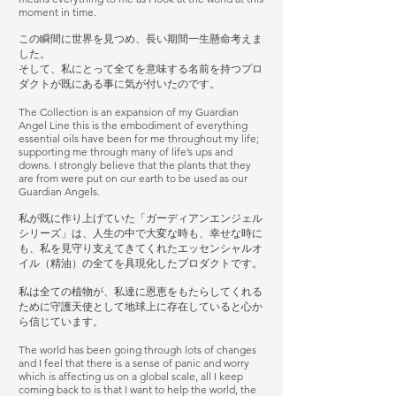
moment in time.
この瞬間に世界を見つめ、長い期間一生懸命考えま
した。
そして、私にとって全てを意味する名前を持つプロ
ダクトが既にある事に気が付いたのです。
The Collection is an expansion of my Guardian
Angel Line this is the embodiment of everything
essential oils have been for me throughout my life;
supporting me through many of life’s ups and
downs. I strongly believe that the plants that they
are from were put on our earth to be used as our
Guardian Angels.
私が既に作り上げていた「ガーディアンエンジェル
シリーズ」は、人生の中で大変な時も、幸せな時に
も、私を見守り支えてきてくれたエッセンシャルオ
イル（精油）の全てを具現化したプロダクトです。
私は全ての植物が、私達に恩恵をもたらしてくれる
ために守護天使として地球上に存在していると心か
ら信じています。
The world has been going through lots of changes
and I feel that there is a sense of panic and worry
which is affecting us on a global scale, all I keep
coming back to is that I want to help the world, the