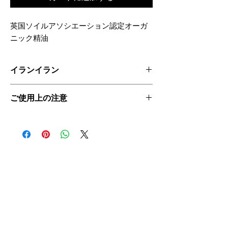
英国ソイルアソシエーション認定オーガ
ニック精油
イランイラン
英名：Ylang Ylang
ご使用上の注意
学名：Cananga odorata
科目：バンレイシ科
オーガニック植物からそのまま抽出した
原産地：コモロ
エキスやオイルを使用しているため製造
抽出部位：花
ごとに色や香りが異なる場合がございま
抽出方法：水蒸気蒸留法
すが品質に問題はありません。
お肌に異常がある時、現れた時は、ご使
用を中止し、皮膚科医にご相談くださ
い。
お子様の手の届かない所、高温多湿、直
射日光のあたる場所には置かないでくだ
さい。
開封後は3ヶ月以内にご使用ください。