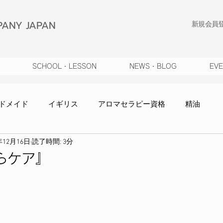
ANY JAPAN
​新規会員
SCHOOL・LESSON
NEWS・BLOG
EV
ドメイド
イギリス
アロマセラピー資格
精油
年12月16日
読了時間: 3分
知らせ
WEBショップ
自然療法
コラム
対談
らケア』