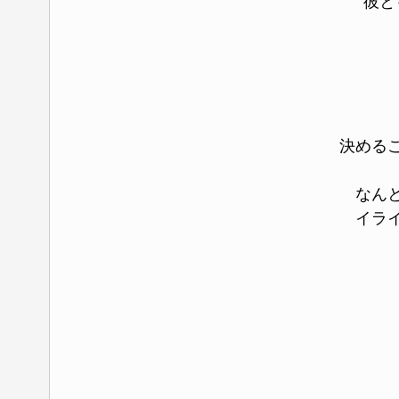
彼と
決める
なん
イラ