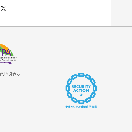
からそのまま抽出したエキスやオ
るため製造ごとに色や香りが異な
すが品質に問題はありません。
留法
時、現れた時は、ご使用を中止
相談ください。
ない所、高温多湿、直射日光のあ
ないでください。
内にご使用ください。
ご注意ください。目に入った時
ちに洗い流してください。
ってからご使用頂く事をお勧めし
商取引表示