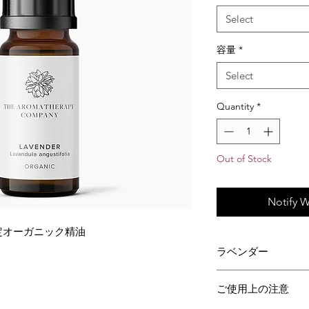
Select
容量
*
Select
Quantity
*
Out of Stock
Notify W
定オーガニック精油
ラベンダー
英名：Lavender
ご使用上の注意
学名：Lavandula angus
科目：シソ科