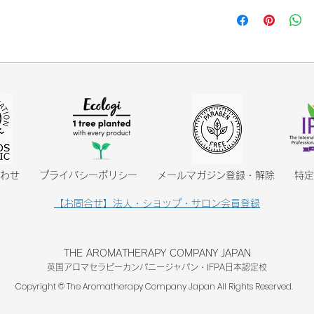
オーガニック植物
原産地：フランス
イルを使用してい
抽出部位：花
る場合がございま
抽出方法：水蒸気蒸
お肌に異常がある
し、皮膚科医にご
お子様の手の届か
たる場所には置か
開封後は3ヶ月以
目に入らないよう
は、こすらずに直
パッチテストを行
ます。
合わせ
プライバシーポリシー
メールマガジン登録・解除
特定
【お問合せ】法人・ショップ・サロン会員登録
THE AROMATHERAPY COMPANY JAPAN
英国アロマセラピーカンパニージャパン・IFPA日本認定
校
Copyright © The Aromatherapy Company Japan All Rights Reserved.