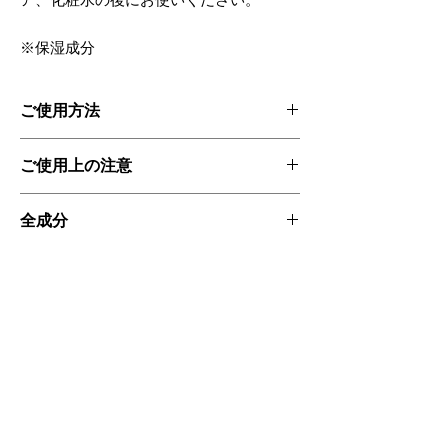
※保湿成分
ご使用方法
使用量の目安：パール粒大
ご使用上の注意
朝・晩のスキンケアに、デリケートな目元、
気になる部分に指先でやさしく塗布をしてく
オーガニック植物からそのまま抽出した
ださい。
全成分
エキスやオイルを使用しているため製造
ごとに色や香りが異なる場合がございま
小ジワや乾燥、肌年齢を感じやすい部分のエ
水、アロエベラエキス、アロエベラ液汁、ヒ
すが品質に問題はありません。
イジングケア※に、毎日のスキンケアにお使
オーガニック認証
マワリ種子油*、シア脂*、安息香酸ナトリウ
お肌に異常がある時、現れた時は、ご使
いください。
ム、グリセリン、ポリソルベート２０、フェ
用を中止し、皮膚科医にご相談くださ
この製品は、Soil Associationによってオーガ
ノキシエタノール、エチルヘキシルグリセリ
い。
不使用成分
ニックとして認定されております。
※年齢に応じたお手入れ・スキンケアのこと
ン、セテアリルアルコール、カルボマー、水
お子様の手の届かない所、高温多湿、直
動物テストは行われていません。
酸化ナトリウム、トコフェロール、フィチン
遺伝子組換植物、合成香料、動物・石油・鉱
射日光のあたる場所には置かないでくだ
酸、ベンジルアルコール、ヤシ油アルキルグ
物由来成分、パラベン、ラウリル硫酸ナトリ
さい。
ルコシド、ニュコウジュ樹脂油*、パルマロ
ウム、グルテン（小麦由来成分）
開封後は3ヶ月以内にご使用ください。
ーザ油*
目に入らないようご注意ください。目に
＋ゲラニオール、ファルネソール、リモネ